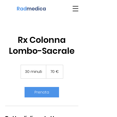
Rad
medica
Rx Colonna
Lombo-Sacrale
70
euro
30 minuti
3
70 €
0
m
i
n
Prenota
u
t
i