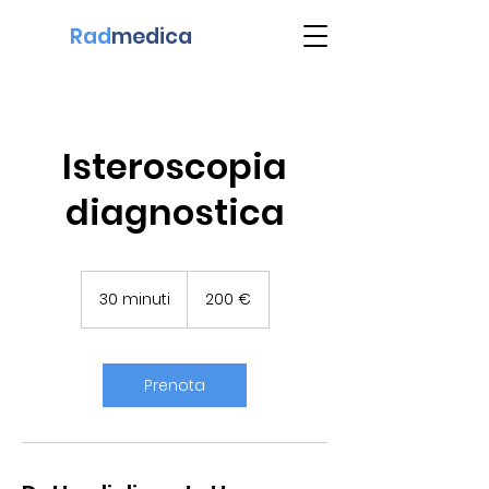
Rad
medica
Isteroscopia
diagnostica
200
euro
30 minuti
3
200 €
0
m
i
n
Prenota
u
t
i