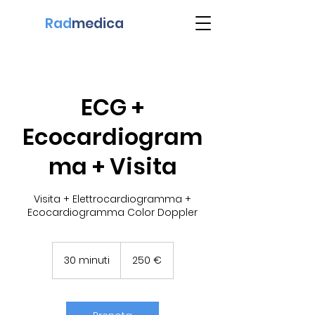
Rad
medica
ECG +
Ecocardiogram
ma + Visita
Visita + Elettrocardiogramma +
Ecocardiogramma Color Doppler
250
euro
30 minuti
3
250 €
0
m
i
n