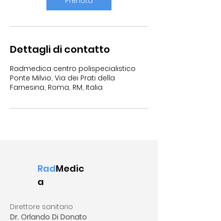
Prenota
u
t
i
Dettagli di contatto
Radmedica centro polispecialistico
Ponte Milvio, Via dei Prati della
Farnesina, Roma, RM, Italia
Rad
Medic
a
Direttore sanitario
Dr. Orlando Di Donato