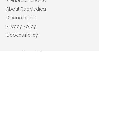
Prenota una visita
About RadMedica
Dicono di noi
Privacy Policy
Cookies Policy
I nostri servizi
Cardiologia
Ortopedia
Chirurgia vascolare
Endocrinologia
Urologia
Ginecologia
Senologia
Radiologia
Gastroenterologia