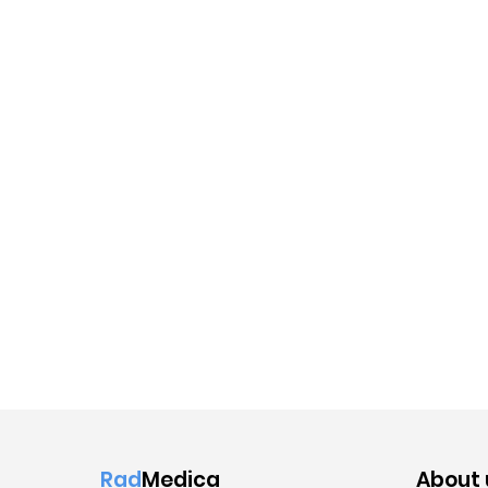
Rad
Medica
About 