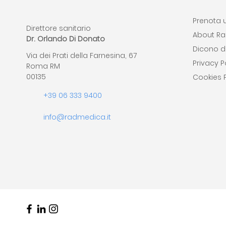
Prenota u
Direttore sanitario
About R
Dr. Orlando Di Donato
Dicono di
Via dei Prati della Farnesina, 67
Privacy P
Roma RM
00135
Cookies P
+39 06 333 9400
info@radmedica.it