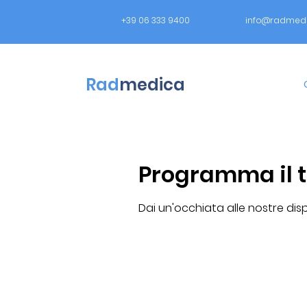
+39 06 333 9400
info@radmedic
Rad
medica
Programma il t
Dai un'occhiata alle nostre disp