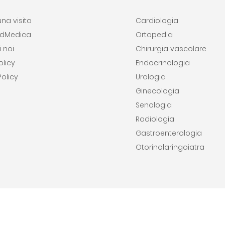
na visita
Cardiologia
adMedica
Ortopedia
 noi
Chirurgia vascolare
olicy
Endocrinologia
olicy
Urologia
Ginecologia
Senologia
Radiologia
Gastroenterologia
Otorinolaringoiatra